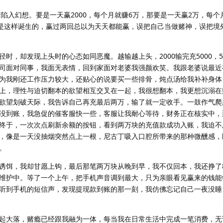
禁陷入幻想。要是一天赢2000，每个月就赚6万，那要是一天赢2万，每个
就是这样诞生的，赢过两回总以为天天都能赢，误把自己当做赌神，误把境
时，却发现上头时的心态如同恶魔。越输越上头，2000输完充5000，5
司面对同事，我面无表情，回到家面对老婆我强颜欢笑。我跟老婆说最近
为我刚还工作压力较大，还贴心的说要买一些排骨，炖点汤给我补补身体
上，理性与迫切翻本的欲望相互交叉在一起，我很想翻本，我更想沉溺在
欲望划破天际，我告诉自己再充最后两万，输了就一定收手。一鼓作气爬
没到账，我急促的催客服快一些，客服让我耐心等待，财务正在核实中，
终于，一次次点刷新余额的按钮，看到两万块的充值款成功入账，我迫不
，像是一天没抽烟突然点上一根，尼古丁吸入口腔所带来的那种微醺感，
。
诱饵，我却甘愿上钩，最后那笔两万块从晚到早，我不仅回本，我还挣了
维护中。等了一个上午，把手机声音调到最大，只为亲眼看见赢来的钱能
听到手机的短信声，发现提现款到账的那一刻，我仿佛忘记自己一夜没睡
起大落，赌瘾已经跟我融为一体，每当我在日常生活中完成一笔消费，无