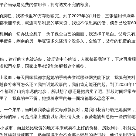
平台当做是免费的信用卡，拥有透支不完的额度。
月的疯狂，我将卡里20万存款输完。到了2023年的1月份，三张信用卡刷
都未能幸免，就连高昂利息的苹果贷，我也不假思索的借，债务已经有6
想到的一切办法全想了，为了保全自己的颜面，我选择了坦白。父母只有
半债务，剩余的另一半呢该多久还清？没多久，全输了，父母的积攒的血
冻结，建行的卡也被冻结，被反诈中心约谈，人家都跟我说了，下次再发
虚拟币交易，国家出手都没能唤醒我这个赌徒。
上吸血，每天回家我都拿起她的手机去尝试哪些网贷能下款，我填完资料
越多将来可怎么还？我告诉她没事的，我们肯定能还的起。到了2023年1
两个都到了山穷水尽的地步，所以想了想还是把房卖了吧。那段时间经常
里了，我真的舍不得，她摸着家里的每一面墙都那么恋恋不舍。
、一个弟弟，当时跟我谈恋爱丈母娘就反对，是我用花言巧语把她骗来，
安稳的家，可是沾染上赌瘾以后我性情大变，很爱老婆却总做一些伤害老
线小城市，而且还比较偏的地方本来就卖不上好的价格。房款到手，我优
为这样就能戒赌了，然而赌博平台不会那么轻易的放过我，他们采用短信