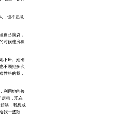
人，也不愿意
砸自己脑袋，
的时候连房租
她下班。她刚
，也不顾她多么
端性格的我，
，利用她的善
了房租，现在
片黯淡，我想戒
给我一些鼓
回复