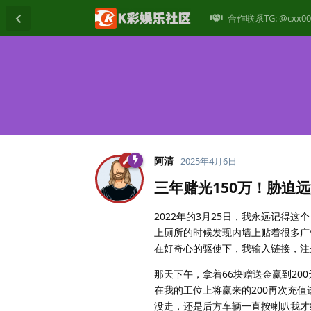
合作联系TG: @cxx00
阿清
2025年4月6日
三年赌光150万！胁迫
2022年的3月25日，我永远记得
上厕所的时候发现内墙上贴着很多广告
在好奇心的驱使下，我输入链接，注
那天下午，拿着66块赠送金赢到2
在我的工位上将赢来的200再次充
没走，还是后方车辆一直按喇叭我才缓