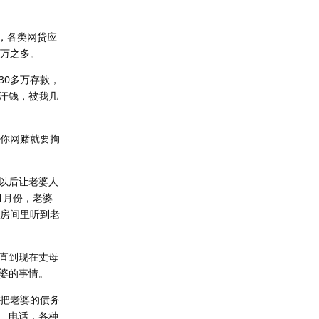
爆，各类网贷应
0万之多。
30多万存款，
汗钱，被我几
现你网赌就要拘
以后让老婆人
1月份，老婆
在房间里听到老
直到现在丈母
婆的事情。
先把老婆的债务
、电话，各种