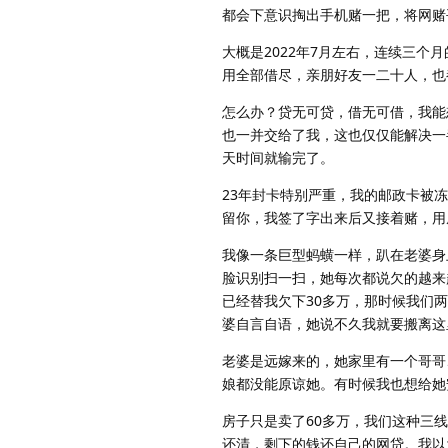
都会下意识掏出手机赌一把，将网赌
大概是2022年7月左右，连续三个
用全部借尽，亲朋好友一二十人，也
怎么办？贷无可贷，借无可借，我能
也一并交给了我，这也仅仅能解决一
天时间就输完了。
23年封卡特别严重，我的邮政卡被
留你，我签了字出来后又接着赌，用
我像一条巨型蚂蟥一样，趴在老婆身
脸识别扫一扫，她每次都说欠的越来
已经替我欠下30多万，那时候我们
婆自言自语，她说不久我就要搬离这
老婆是远嫁来的，她家里有一个哥哥
娘都没能原谅她。有时候我也想给她
房子只是卖了60多万，我们这种三
还清，剩下的钱还自己的网贷。我以