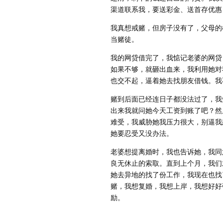
渠道联系我，要送彩金、送首存优惠
我真想戒赌，但房子没有了，父母的
当赌徒。
我的网贷借完了，我惦记老婆的网贷
如果不够，就砸出血来，我利用她对
也交不起，逼着她去找朋友借钱。我
赌到后面已经连日子都没法过了，我
出来我就问她今天工资到账了吧？然后
难受，我威胁她我压力很大，别逼我
她要忍受又没办法。
老婆想提离婚时，我也告诉她，我同
良无休止的索取。直到上个月，我们才
她去异地的找了份工作，我现在也找
赌，我想复婚，我想上岸，我想好好
励。