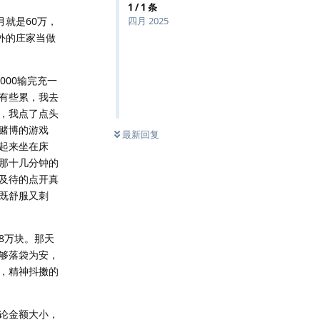
1
/
1
条
月就是60万，
四月 2025
外的庄家当做
000输完充一
有些累，我去
，我点了点头
赌博的游戏
最新回复
起来坐在床
那十几分钟的
及待的点开真
既舒服又刺
8万块。那天
够落袋为安，
，精神抖擞的
论金额大小，