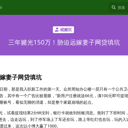
8
戒赌区
三年赌光150万！胁迫远嫁妻子网贷填坑
远嫁妻子网贷填坑
这个日期，那是我入职新工作的第一天。众所周知办公楼一层只有一个公共
，其中有一个广告比较显眼，“新用户注册就送66元，满100元即可提现
册账号，看似无聊的消遣，却是整个家庭崩塌的起点。
00元，试着提现结果2分钟没到，银行卡就收到转账消息。熬到了下班时间
值进去，边走边玩，到了停车场上了车还在玩，路上等红灯也在玩，玩的入
过来，这次以小博大赢了1000。