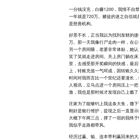
一分钱没充，白赚1200，我情不自
一年就是720万。赌徒的迷之自信
是慈善机构。
好景不长，正当我以为找到发财的捷径
万。那一天我像行尸走肉一样，在公
另一个房间睡，老婆非常体贴，她认
笑了笑就走进房间。关上房门躺在床
里，去感受那开奖瞬间的快感，最后
上，转账充值一气呵成，因转账久久
时间对我而言比一个世纪还要漫长，
人视讯，立马点进一个房间压上一把
激，我也是那时候才发现自己上瘾了
庄家为了能够钓上我这条大鱼，撒下
刚好是银行维护，提现之后一直显示
大概下午两三点，撑了一宿的我终于
我似乎走路都带风。
经历过赢、输、连本带利赢回来的大