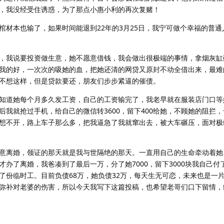
，我没经受住诱惑，为了那点小惠小利的再次复赌！
棺材本也输了，如果时间能退到22年的3月25日，我宁可做个幸福的普通
，我说要投资做生意，她不愿意借钱，我会做出很极端的事情，拿烟灰缸
我的好，一次次的吸她的血，把她还清的网贷又原封不动全借出来，最难
不想这样，但是贷款要还，朋友们步步紧逼的催债。
知道她每个月多久发工资，自己的工资输完了，我老早就在服装店门口等
我就抢过手机，给自己的微信转3600，留下400给她，不顾她的阻拦
想不开，路上车子那么多，把我逼急了我就窜出去，被大车碾压，面对极
意离婚，领证的那天就是我与世隔绝的那天。一直用自己的生命牵动着她
办了离婚，我爸凑到了最后一万，分了她7000，留下3000块我自己付
了份临时工。目前负债68万，她负债32万，每天生无可恋，未来也是一
弥补对老婆的伤害，所以今天我写下这篇投稿，也希望老哥们口下留情，