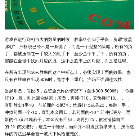
游戏在进行到相当大的数量的时候，胜率终会归于平衡，所谓“欲盖
弥彰”，严格说已经不是一条缆了，而是一个完整的策略，所有的负
手，都被压制在一手较大的胜手下，至少是个平手下，所有的负，
都能在全域中找到对应的胜，这不是胜率上的对应，而是指注码。
在所有出现的50%胜率的这个中断点上，必须实现上面的效果。也
只有在胜率在出现50%时，缆才中止重启。注码不强调连续性。
当起步负，假设-5，在资金允许的情况下（至少300-500码），你接
打10，胜，则此回合结束；若负，再接打10，若负接打10.。 。 。
直到胜出1手10，与前面的-5抵消；然后打15或是20，每胜一手，
冲掉前面一个-10，直到本金回归；若前面的-10全部冲抵完毕，而
新的-15又出现若干，本金没有回归，则再打25，依次清掉前面
的-15.依次进行，这是一个雏形，当然并不能直接就拿来用，按照这
样的方法迟早会被一波大下风给摧毁的。