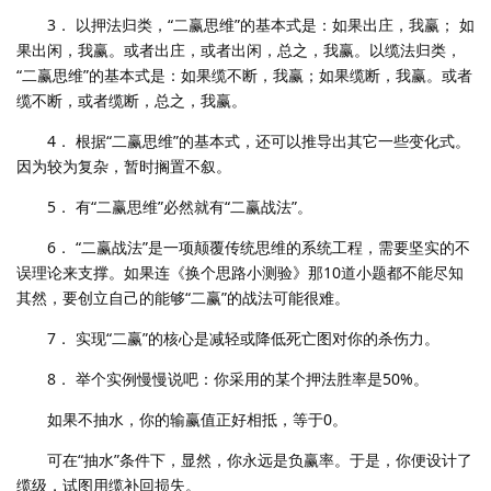
3． 以押法归类，“二赢思维”的基本式是：如果出庄，我赢； 如
果出闲，我赢。或者出庄，或者出闲，总之，我赢。以缆法归类，
“二赢思维”的基本式是：如果缆不断，我赢；如果缆断，我赢。或者
缆不断，或者缆断，总之，我赢。
4． 根据“二赢思维”的基本式，还可以推导出其它一些变化式。
因为较为复杂，暂时搁置不叙。
5． 有“二赢思维”必然就有“二赢战法”。
6． “二赢战法”是一项颠覆传统思维的系统工程，需要坚实的不
误理论来支撑。如果连《换个思路小测验》那10道小题都不能尽知
其然，要创立自己的能够“二赢”的战法可能很难。
7． 实现“二赢”的核心是减轻或降低死亡图对你的杀伤力。
8． 举个实例慢慢说吧：你采用的某个押法胜率是50%。
如果不抽水，你的输赢值正好相抵，等于0。
可在“抽水”条件下，显然，你永远是负赢率。于是，你便设计了
缆级，试图用缆补回损失。