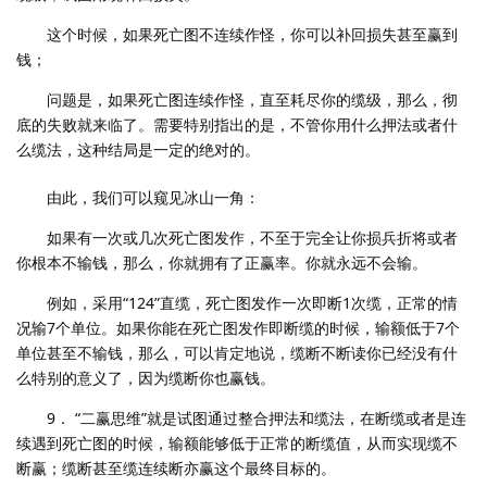
这个时候，如果死亡图不连续作怪，你可以补回损失甚至赢到
钱；
问题是，如果死亡图连续作怪，直至耗尽你的缆级，那么，彻
底的失败就来临了。需要特别指出的是，不管你用什么押法或者什
么缆法，这种结局是一定的绝对的。
由此，我们可以窥见冰山一角：
如果有一次或几次死亡图发作，不至于完全让你损兵折将或者
你根本不输钱，那么，你就拥有了正赢率。你就永远不会输。
例如，采用“124”直缆，死亡图发作一次即断1次缆，正常的情
况输7个单位。如果你能在死亡图发作即断缆的时候，输额低于7个
单位甚至不输钱，那么，可以肯定地说，缆断不断读你已经没有什
么特别的意义了，因为缆断你也赢钱。
9． “二赢思维”就是试图通过整合押法和缆法，在断缆或者是连
续遇到死亡图的时候，输额能够低于正常的断缆值，从而实现缆不
断赢；缆断甚至缆连续断亦赢这个最终目标的。