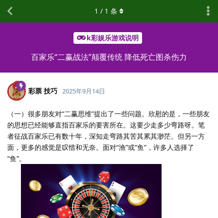
1
/
1
条
k彩娱乐游戏说明
百家乐“二赢战法”颠覆传统 降低死亡图杀伤力
彩票 技巧
2025年9月14日
（一）很多朋友对“二赢思维”提出了一些问题。欣慰的是，一些朋友
的思想已经能够直指百家乐的要害所在。这要少走多少弯路呀。笔
者征战百家乐已有数十年，深知走弯路其苦其累其渺茫。但另一方
面，更多的感觉是叹惜和无奈。面对“渔”或“鱼”，许多人选择了
“鱼”。