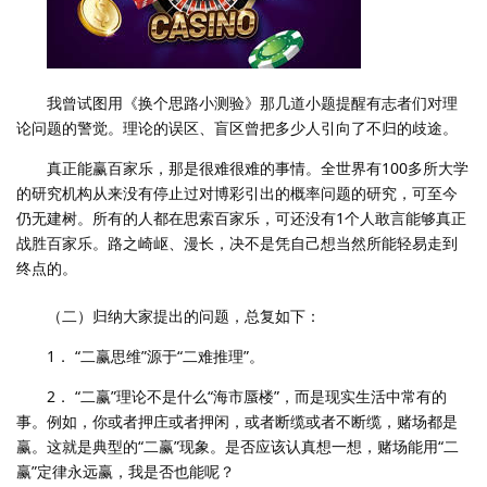
我曾试图用《换个思路小测验》那几道小题提醒有志者们对理
论问题的警觉。理论的误区、盲区曾把多少人引向了不归的歧途。
真正能赢百家乐，那是很难很难的事情。全世界有100多所大学
的研究机构从来没有停止过对博彩引出的概率问题的研究，可至今
仍无建树。所有的人都在思索百家乐，可还没有1个人敢言能够真正
战胜百家乐。路之崎岖、漫长，决不是凭自己想当然所能轻易走到
终点的。
（二）归纳大家提出的问题，总复如下：
1． “二赢思维”源于“二难推理”。
2． “二赢”理论不是什么“海市蜃楼”，而是现实生活中常有的
事。例如，你或者押庄或者押闲，或者断缆或者不断缆，赌场都是
赢。这就是典型的“二赢”现象。是否应该认真想一想，赌场能用“二
赢”定律永远赢，我是否也能呢？