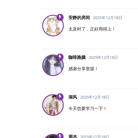
安静的房间
2025年12月18日
太及时了，正好用得上！
咖啡跑腿
2025年12月18日
感谢分享资源！
湖风
2025年12月18日
今天也要学习一下！
周杰
2025年12月18日