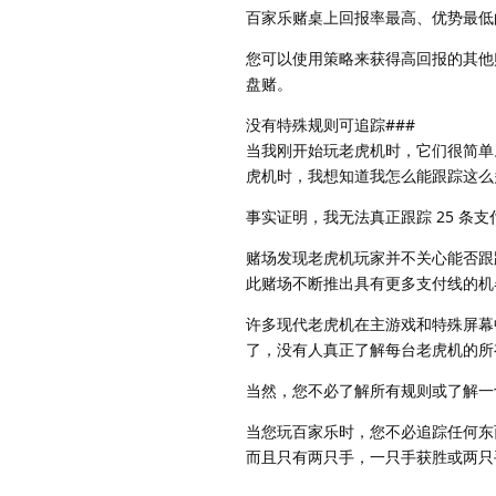
百家乐赌桌上回报率最高、优势最低
您可以使用策略来获得高回报的其他
盘赌。
没有特殊规则可追踪###
当我刚开始玩老虎机时，它们很简单
虎机时，我想知道我怎么能跟踪这么
事实证明，我无法真正跟踪 25 条
赌场发现老虎机玩家并不关心能否跟
此赌场不断推出具有更多支付线的机
许多现代老虎机在主游戏和特殊屏幕
了，没有人真正了解每台老虎机的所
当然，您不必了解所有规则或了解一
当您玩百家乐时，您不必追踪任何东
而且只有两只手，一只手获胜或两只