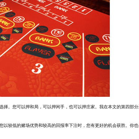
选择。您可以押和局，可以押闲手，也可以押庄家。我在本文的第四部分
您以较低的赌场优势和较高的回报率下注时，您有更好的机会获胜。你也