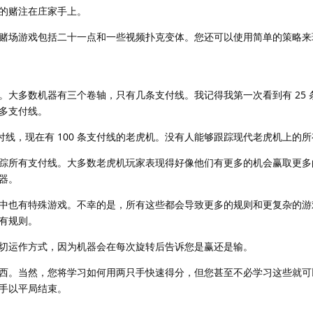
的赌注在庄家手上。
赌场游戏包括二十一点和一些视频扑克变体。您还可以使用简单的策略来
。大多数机器有三个卷轴，只有几条支付线。我记得我第一次看到有 25 
多支付线。
支付线，现在有 100 条支付线的老虎机。没有人能够跟踪现代老虎机上的
踪所有支付线。大多数老虎机玩家表现得好像他们有更多的机会赢取更多
器。
中也有特殊游戏。不幸的是，所有这些都会导致更多的规则和更复杂的游
有规则。
切运作方式，因为机器会在每次旋转后告诉您是赢还是输。
西。当然，您将学习如何用两只手快速得分，但您甚至不必学习这些就可
手以平局结束。