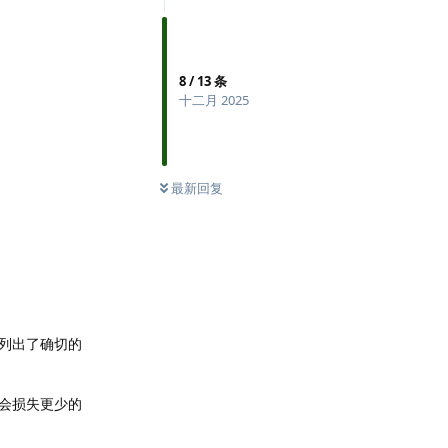
8
/
13
条
十二月 2025
最新回复
列出了确切的
会损失更少的