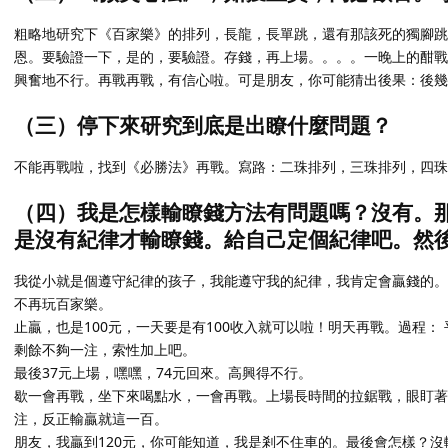
粗略地研究下《百家樂》的排列，長龍，長單跳，還有那該死的獨腳跳（O
恩。要驗證一下，是的，要驗證。存錢，再上場。。。。一晚上的酣戰
興奮地不行。再戰再戰，有信心啦。可是朋友，你可能猜出後果：後幾個
（三）停下來研究到底是出瞭什麼問題？
不能再戰啦，找到《必勝法》再戰。寫路：二珠排列，三珠排列，四珠
（四）我是怎樣輸瞭錢方法有問題嗎？沒有。
是沒有紀律才輸瞭錢。給自己定個紀律吧。然
我從小就是個遵守紀律的孩子，我能遵守我的紀律，我肯定會贏錢的。小
不再玩百家樂。
止贏，也是100元，一天要是有100收入就可以啦！明天再戰。過程： 
剩餘不夠一注，索性加上吧。
最後37元上場，嘿嘿，74元回來。高興得不行。
歇一會再戰，坐下來喝點水，一會再戰。上場長時間的拉鋸戰，眼盯著
注，反正輸贏就這一百。
朋友，我贏到120元，你可能知道，我是剎不住車的。最後會怎樣？沒