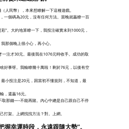
錢（人民幣），本來想瞭解一下這種遊戲。
，一個碼為20元，沒有任何方法。當晚就贏瞭一百
彩”。大約地算瞭一下，我投注確實未到1000元，
。我那個晚上很小心，再小心。
時才一注才30元。最後我在1076元時收手。成功的取
啥好事呀。我輸瞭幾十萬啦！剩於76元，以後有空
。最小投注是20元，因當初不懂規則，不知道，最
輸，還贏16元。
不取那錢—–不能再賭。內心中總是自己跟自己不停
自己打架。上網找找方法？對。上網。
把握幸運時段，永遠跟隨大勢”。