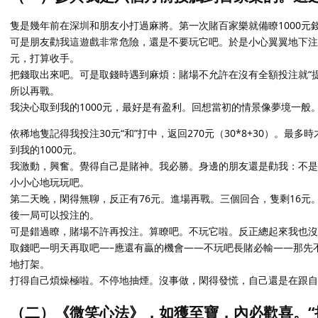
隻是幾年前在深圳和朋友小打過麻將。第一次賭百家樂就備瞭1000元
可是朋友勸我這遊戲非常危險，還是不要玩它吧。於是小心翼翼地下注
元，打算收手。
把錢取出來吧。可是取錢時遇到麻煩：賭場不允許在沒有全額投注就“提
所以再戰。
我決心取到我的1000元，最好是有盈利。回想當初的情景像夢境一般
依稀地隻記得我投注30元“和”打中，返回270元（30*8+30）。最多
到我的1000元。
我激動，興奮。覺得自己是賭神。我必勝。身邊的朋友還是勸我：不是
小小心地玩玩吧。
第二天晚，閑得無聊，反正有76元。進場再戰。三個回合，隻剩16元
後一局可以投注的。
可是錯過瞭，賭場不許再投注。算瞭吧。不玩它啦。反正總起來我也沒
取錢吧—明天再取吧—–應還有贏的機會——不玩吧長賭必輸——那先
地打架。
打得自己煩燥極啦。不停地抽煙。沒事做，閑得發慌，自己還是在跟
（二）《微笑心法》，如獲至寶，內必歡喜。“