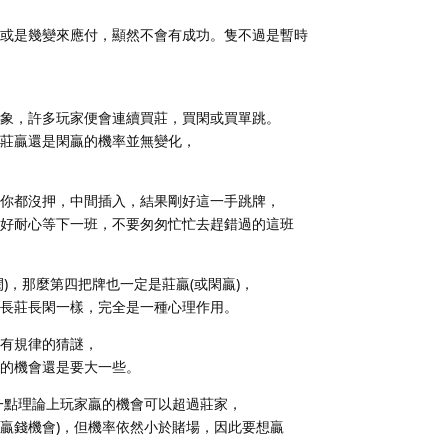
或是幾變來應付，顯然不會有成功。隻不過是暫時
現象，許多玩家便會連續買莊，買閑或買單跳。
莊贏還是閑贏的機率並無變化，
牌你都沒押，中間插入，結果剛好這一手跳牌，
好耐心等下一班，不要匆匆忙忙去趕錯過的這班
)，那麼第四把牌也一定是莊贏(或閑贏)，
長莊長閑一樣，完全是一種心理作用。
有規律的猜謎，
的機會還是要大一些。
一點理論上玩家贏的機會可以超過莊家，
贏錢機會)，但機率依然小於賭場，因此要想贏