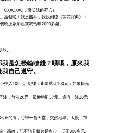
XXOXXO，微笑法的死穴)。
。贏錢啦！我是賭神，我找到瞭《葵花寶典》！
晚上累加起來我輸瞭2000多錢。
排列。
那我是怎樣輸瞭錢？哦哦，原來我
後我自己遵守。
投入100元。紀律：止輸就這100元，如果輸光
平注，每注20元。最慘時到37元。還有一注20元，
出來的牌，心裡一會天堂，突然地獄。太慢，加
輸，贏瞭，記不請具體數是多少，反正300多元。