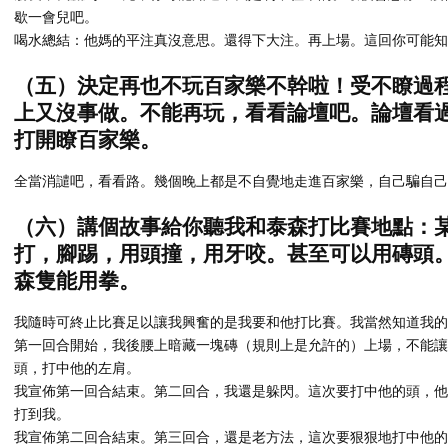
歇一會兒吧。
喝水總結：他媽的平注真沒意思。還得下大注。再上場。這回你可能知
（五）決定再也不玩百家樂不幹啦！受不瞭過
上又沒事做。不能再玩，看看論壇吧。論壇看
打開瞭百家樂。
全當消譴吧，看看路。幾個晚上都是不自覺地走進百家樂，自己騙自
（六）講個故事給你聽我和泰森打比賽地點：
打，腳踢，用頭撞，用牙咬。甚至可以用磚頭
森隻能用拳。
我隨時可終止比賽足以讓我興奮的是我要和他打比賽。我當然知道我
第一回合開始，我後腰上暗藏一塊磚（規則上是允許的）上場，不能讓
頭，打中他的左肩。
我宣佈第一回合結束。第二回合，我還是躲閃。這次要打中他的頭，他
打到我。
我宣佈第二回合結束。第三回合，還是老方法，這次要狠狠地打中他的