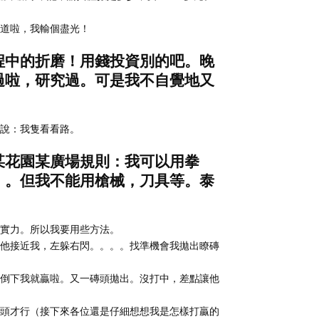
道啦，我輸個盡光！
程中的折磨！用錢投資別的吧。晚
過啦，研究過。可是我不自覺地又
己說：我隻看看路。
某花園某廣場規則：我可以用拳
。。但我不能用槍械，刀具等。泰
的實力。所以我要用些方法。
他接近我，左躲右閃。。。。找準機會我拋出瞭磚
倒下我就贏啦。又一磚頭拋出。沒打中，差點讓他
頭才行（接下來各位還是仔細想想我是怎樣打贏的