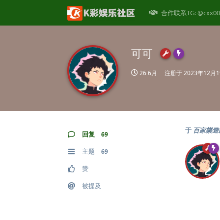
合作联系TG: @cxx00
可可
26 6月
注册于
2023年12月
于
百家樂遊
回复
69
主题
69
赞
被提及