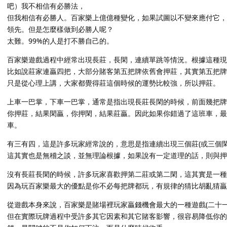
吧）我不相信有必勝法，
但我相信有必勝人。百家樂上億億種變化，如果試圖以不變來應付它，
領先。但是怎麼樣做到必勝人呢？
太難。99%的人是打不勝自己的。
百家樂遊戲過程中經常出現長莊，長閑，連續單跳等情況。根據這種
比如說莊家連贏四把，大部分賭客第五把牌依舊會押莊，其實第五把牌
只是從心理上講，大家都覺得莊這個時候的運勢比較強，所以押莊。
上車一巴掌，下車一巴掌，通常是指出現長莊長閑的時候，前面幾把
你押莊，結果閑贏，你押閑，結果莊贏。因此如果你錯過了這班車，最
車。
有三有四，這是許多玩家經常說的，意思是指連續出現三個莊(或三個閑
這其實也是無稽之談，並無理論根據，如果說有一定道理的話，則與押
沒有長莊長閑的時候，許多玩家喜歡押第二莊或第二閑，這其實是一種
因為玩百家樂最大的優點是你不必每把牌都玩，有規律的猜比胡亂猜贏
從遊戲本身來說，百家樂是賭場裡玩家贏錢機會最大的一種遊戲(二十
但在實際玩牌過程中受許多其它因素和其它賭客影響，很容易降低你的